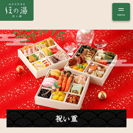
menu
祝い重