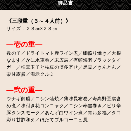
御品書
《三段重（３～４人前）》
サイズ：２３㎝×２３㎝
―壱の重―
数の子／ドライトマト赤ワイン煮／鰤照り焼き／大根
なます／かに水車巻／末広辰／有頭海老ブラックタイ
ガー／椎茸玉子と枝豆の博多寄せ／黒豆／きんとん／
栗甘露煮／海老クルミ
―弐の重―
トップへ戻る
ウナギ御膳／ニシン蒲焼／薄味昆布巻／寿高野豆腐含
新着情報
め煮／味付き花コンニャク／ニシン奉書巻き／ピリ辛
温泉施設
豚タンスモーク／あんず白ワイン煮／青お多福／タコ
チムジルバン汗蒸洞
彩り甘酢和え／ほたてブルゴーニュ風
お食事
リラクゼーション